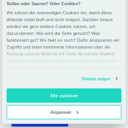
Inhalte unseres Academy Formats.
Süßes oder Saures? Oder Cookies?
Wir setzen die notwendigen Cookies ein, damit diese
Deine E-Mail
*
Website stabil läuft und nicht stolpert. Darüber hinaus
würden wir gern weitere Cookies nutzen, um
dazuzulernen: Wie wird die Seite genutzt? Was
funktioniert gut? Wo hakt es noch? Dafür analysieren wir
Dein Vorname
*
Zugriffe und teilen bestimmte Informationen über die
Nutzung unserer Website mit Tools für soziale Medien,
Werbung und Analysen. Nicht aus Neugier, sondern um
Ich bin damit einverstanden, dass meine
besser zu werden. Schritt für Schritt. Adaptiv eben
personenbezogenen Daten gemäß der
Datenschutzrichtlinie
von Dark Horse verarbeitet
Details zeigen
werden und dass Dark Horse meine
personenbezogenen Daten verwendet, um mir per E-
Mail weitere Informationen über seine Programme und
Alle zulassen
Angebote zukommen zu lassen (jederzeit widerruflich
*
via Email-Link).
Anpassen